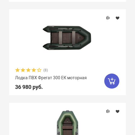
Орка Драккар
8
Парус
7
Патриот
3
Пересвет
1
Пилот
16
Посейдон
3
Посейдон Антей
3
Посейдон Викинг
6
(8)
Посейдон Касатка
4
Лодка ПВХ Фрегат 300 ЕК моторная
Посейдон Титан
2
Роджер Sfera
6
36 980 руб.
Селенга
12
Скайра
11
Солар
25
Союз
13
Стрелка
8
Тайфун
3
Улов
8
Фаворит
4