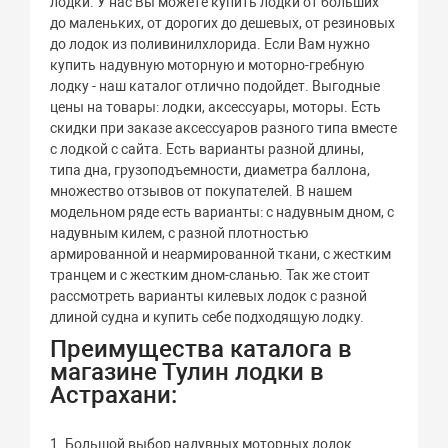
лодки. У нас Вы можете купить лодки от больших
до маленьких, от дорогих до дешевых, от резиновых
до лодок из поливинилхлорида. Если Вам нужно
купить надувную моторную и моторно-гребную
лодку - наш каталог отлично подойдет. Выгодные
цены на товары: лодки, аксессуары, моторы. Есть
скидки при заказе аксессуаров разного типа вместе
с лодкой с сайта. Есть варианты разной длины,
типа дна, грузоподъемности, диаметра баллона,
множество отзывов от покупателей. В нашем
модельном ряде есть варианты: с надувным дном, с
надувным килем, с разной плотностью
армированной и неармированной ткани, с жестким
транцем и с жестким дном-сланью. Так же стоит
рассмотреть варианты килевых лодок с разной
длиной судна и купить себе подходящую лодку.
Преимущества каталога в
магазине Тулин лодки в
Астрахани:
1. Большой выбор надувных моторных лодок