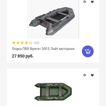
Weekend
2
Yachtmarin
28
Zodiac
47
Zongshen
7
Zvezda
21
Азимут
0
АкваPro
4
Аквилон
13
(32)
Акула
9
Альбатрос
11
Лодка ПВХ Фрегат 300 Е Лайт моторная
27 850 руб.
Андромеда
2
Арчер
8
Астра
17
Баджер
40
Барс
6
Боатсман
9
Боцман
3
Витязь
4
Волга
9
Вуд
10
Выдра
15
Галс
6