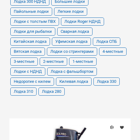
Лодка 300 НДНД
Большие лодки
Пайольные лодки
Легкие лодки
Лодки с толстым ПВХ
Лодки Roger НДНД
Лодки для рыбалки
Сварная лодка
Китайская лодка
Уфимская лодка
Лодка СПБ
Вятская лодка
Лодки со стрингерами
4-местные
3-местные
2-местные
1-местные
Лодки с НДНД
Лодка с фальшбортом
Недорогие с килем
Килевая лодка
Лодка 330
Лодка 310
Лодка 280