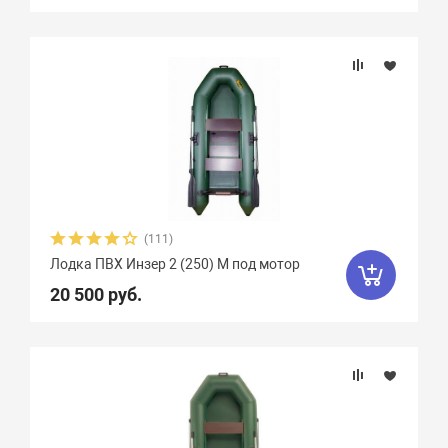
Крепление сидений
Marko Boats
38
Mega Boat
12
Nissamaran
13
Nordik
11
Количество сидений
Norvik
20
Quick Stream
8
Вид весел
Rapid
3
Regatta
9
RusBoat
17
Особенности
Scandic
4
SibRiver GT
8
SibRiver Хатанга
22
Silverado
10
(111)
Лодка ПВХ Инзер 2 (250) М под мотор
SMarine
38
Sonata
16
20 500 руб.
Speeda
4
StarBoat
4
Stel
7
Storm
3
Stream
5
Sun Marine
19
Titan Boats
4
Weekend
2
Yachtmarin
28