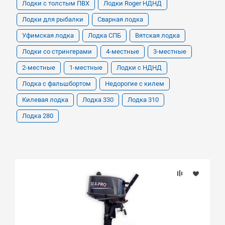
Лодки с толстым ПВХ
Лодки Roger НДНД
Лодки для рыбалки
Сварная лодка
Уфимская лодка
Лодка СПБ
Вятская лодка
Лодки со стрингерами
4-местные
3-местные
2-местные
1-местные
Лодки с НДНД
Лодка с фальшбортом
Недорогие с килем
Килевая лодка
Лодка 330
Лодка 310
Лодка 280