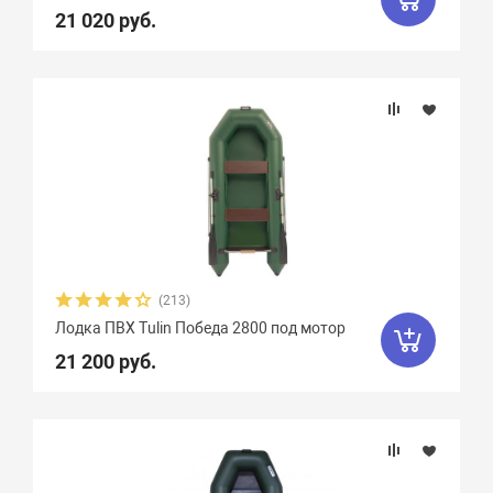
21 020 руб.
Двина
16
Дельта
12
ДМБ
25
Добрыня
2
Кайман
12
Камыш
18
Кета
9
Кола
1
Колибри
4
Командор
8
Комбат
8
Компас
19
Лагуна
10
Медведь
12
(213)
Мичман
3
Мневка
3
Лодка ПВХ Tulin Победа 2800 под мотор
Навигатор
16
Нептун
11
21 200 руб.
Одиссей
4
Омега
23
Оникс
9
Орка Argo
5
Орка GT
8