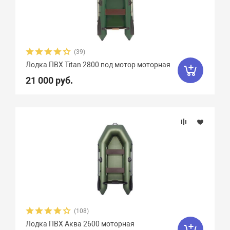
Zodiac
47
Zongshen
7
Zvezda
21
Азимут
0
(39)
АкваPro
4
Аквилон
13
Лодка ПВХ Titan 2800 под мотор моторная
21 000 руб.
Акула
9
Альбатрос
11
Андромеда
2
Арчер
8
Астра
17
Баджер
40
Барс
6
Боатсман
9
Боцман
3
Витязь
4
Волга
9
Вуд
10
Выдра
15
Галс
6
(108)
Гладиатор
65
Групер
9
Лодка ПВХ Аква 2600 моторная