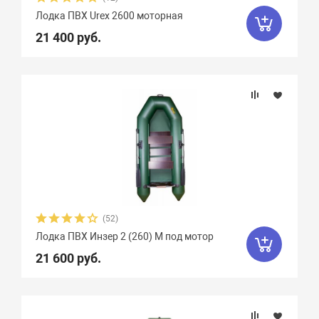
Лодка ПВХ Urex 2600 моторная
Чирок
7
Ямаран
13
21 400 руб.
(52)
Лодка ПВХ Инзер 2 (260) М под мотор
21 600 руб.