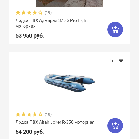
Феникс
1
Флинт
3
Фортуна
8
(19)
Чирок
7
Ямаран
13
Лодка ПВХ Адмирал 375 S Pro Light
моторная
53 950 руб.
(18)
Лодка ПВХ Altair Joker R-350 моторная
54 200 руб.