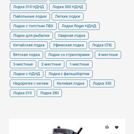
Лодка 310 НДНД
Лодка 300 НДНД
Пайольные лодки
Легкие лодки
Лодки с толстым ПВХ
Лодки Roger НДНД
Лодки для рыбалки
Сварная лодка
Китайская лодка
Уфимская лодка
Лодка СПБ
Вятская лодка
Лодки со стрингерами
4-местные
3-местные
2-местные
1-местные
Лодки с НДНД
Лодка с фальшбортом
Недорогие с килем
Килевая лодка
Лодка 330
Лодка 310
Лодка 280