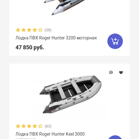
Грузоподъемность
Пассажировместимость
(38)
Тип дна
Лодка ПВХ Roger Hunter 3200 моторная
47 850 руб.
Тип киля
Тип швов
Максимальная мощность мотора, л.с.
Вес, кг
(63)
Вид транца
Лодка ПВХ Roger Hunter Keel 3000