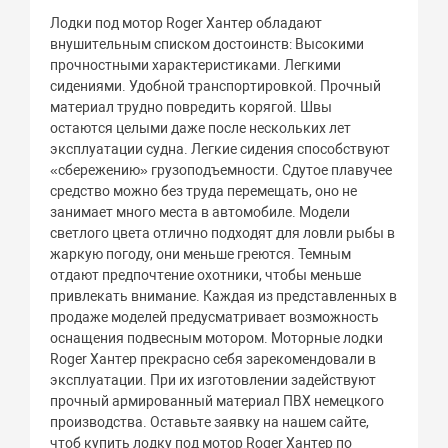
Лодки под мотор Roger Хантер обладают
внушительным списком достоинств: Высокими
прочностными характеристиками. Легкими
сидениями. Удобной транспортировкой. Прочный
материал трудно повредить корягой. Швы
остаются целыми даже после нескольких лет
эксплуатации судна. Легкие сидения способствуют
«сбережению» грузоподъемности. Сдутое плавучее
средство можно без труда перемещать, оно не
занимает много места в автомобиле. Модели
светлого цвета отлично подходят для ловли рыбы в
жаркую погоду, они меньше греются. Темным
отдают предпочтение охотники, чтобы меньше
привлекать внимание. Каждая из представленных в
продаже моделей предусматривает возможность
оснащения подвесным мотором. Моторные лодки
Roger Хантер прекрасно себя зарекомендовали в
эксплуатации. При их изготовлении задействуют
прочный армированный материал ПВХ немецкого
производства. Оставьте заявку на нашем сайте,
чтоб купить лодку под мотор Roger Хантер по