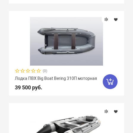
Marko Boats
38
Mega Boat
12
Стрингера
Nissamaran
13
Nordik
11
Norvik
20
Quick Stream
8
Крепление сидений
Rapid
3
Regatta
9
RusBoat
17
Количество сидений
Scandic
4
SibRiver GT
8
Вид весел
SibRiver Хатанга
22
Silverado
10
(0)
Лодка ПВХ Big Boat Bering 310П моторная
SMarine
38
Sonata
16
Особенности
39 500 руб.
Speeda
4
StarBoat
4
Stel
7
Storm
3
Stream
5
Sun Marine
19
Titan Boats
4
Weekend
2
Yachtmarin
28