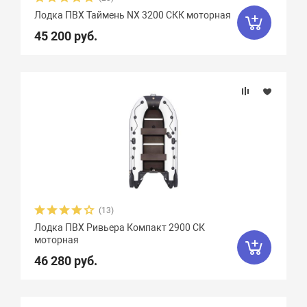
Лодка ПВХ Таймень NX 3200 СКК моторная
Чирок
7
Ямаран
13
45 200 руб.
(13)
Лодка ПВХ Ривьера Компакт 2900 СК
моторная
46 280 руб.