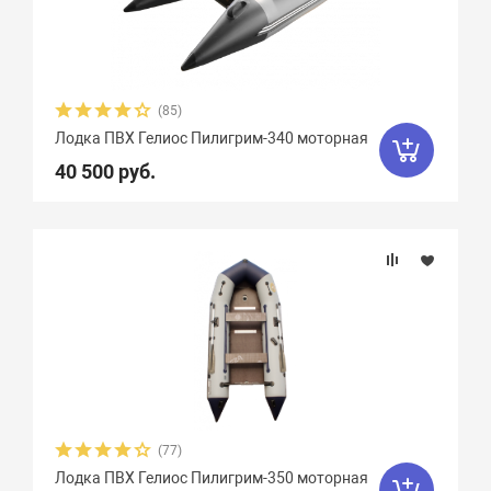
Zodiac
47
Zongshen
7
Zvezda
21
Азимут
0
(85)
АкваPro
4
Аквилон
13
Лодка ПВХ Гелиос Пилигрим-340 моторная
40 500 руб.
Акула
9
Альбатрос
11
Андромеда
2
Арчер
8
Астра
17
Баджер
40
Барс
6
Боатсман
9
Боцман
3
Витязь
4
Волга
9
Вуд
10
Выдра
15
Галс
6
(77)
Гладиатор
65
Групер
9
Лодка ПВХ Гелиос Пилигрим-350 моторная