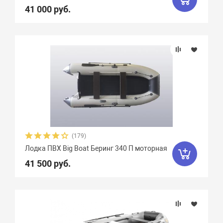
41 000 руб.
Двина
16
Дельта
12
ДМБ
25
Добрыня
2
Кайман
12
Камыш
18
Кета
9
Кола
1
Колибри
4
Командор
8
Комбат
8
Компас
19
Лагуна
10
Медведь
12
(179)
Мичман
3
Мневка
3
Лодка ПВХ Big Boat Беринг 340 П моторная
Навигатор
16
Нептун
11
41 500 руб.
Одиссей
4
Омега
23
Оникс
9
Орка Argo
5
Орка GT
8