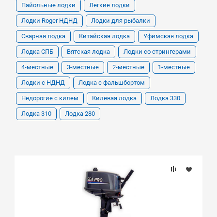
Пайольные лодки
Легкие лодки
Лодки Roger НДНД
Лодки для рыбалки
Сварная лодка
Китайская лодка
Уфимская лодка
Лодка СПБ
Вятская лодка
Лодки со стрингерами
4-местные
3-местные
2-местные
1-местные
Лодки с НДНД
Лодка с фальшбортом
Недорогие с килем
Килевая лодка
Лодка 330
Лодка 310
Лодка 280