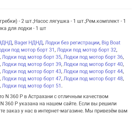
гребки) - 2 шт.;Насос лягушка - 1 шт.;Рем.комплект - 1
мка для лодки - 1 шт
 НДНД
,
Bager НДНД
,
Лодки без регистрации
,
Big Boat
одки под мотор борт 31
,
Лодки под мотор борт 32
,
,
Лодки под мотор борт 35
,
Лодки под мотор борт 36
,
,
Лодки под мотор борт 39
,
Лодки под мотор борт 40
,
,
Лодки под мотор борт 43
,
Лодки под мотор борт 44
,
,
Лодки под мотор борт 47
,
Лодки под мотор борт 48
,
,
Лодки под мотор борт 51
.
ro N 360 P в Астрахани с отличным качеством
 N 360 P указана на нашем сайте. Если вы решили
ите заказ у нас в интернет-магазине. Мы привезём вам