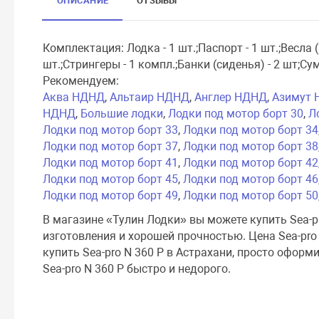
ОПИСАНИЕ
ОТЗЫВЫ
Комплектация: Лодка - 1 шт.;Паспорт - 1 шт.;Весла (
шт.;Стрингеры - 1 компл.;Банки (сиденья) - 2 шт;Су
Рекомендуем:
Аква НДНД
,
Альтаир НДНД
,
Англер НДНД
,
Азимут
НДНД
,
Большие лодки
,
Лодки под мотор борт 30
,
Л
Лодки под мотор борт 33
,
Лодки под мотор борт 34
Лодки под мотор борт 37
,
Лодки под мотор борт 38
Лодки под мотор борт 41
,
Лодки под мотор борт 42
Лодки под мотор борт 45
,
Лодки под мотор борт 46
Лодки под мотор борт 49
,
Лодки под мотор борт 50
В магазине «Тулин Лодки» вы можете купить Sea-p
изготовления и хорошей прочностью. Цена Sea-pro
купить Sea-pro N 360 P в Астрахани, просто оформ
Sea-pro N 360 P быстро и недорого.