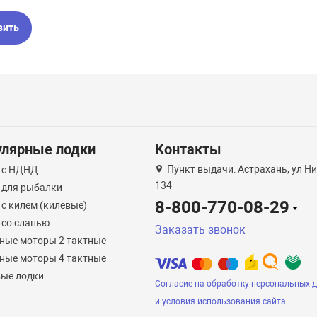
вить
улярные лодки
Контакты
Пункт выдачи: Астрахань, ул Н
 с НДНД
134
 для рыбалки
8-800-770-08-29
 с килем (килевые)
 со сланью
Заказать звонок
ные моторы 2 тактные
ные моторы 4 тактные
ые лодки
Согласие на обработку персональных 
и условия использования сайта