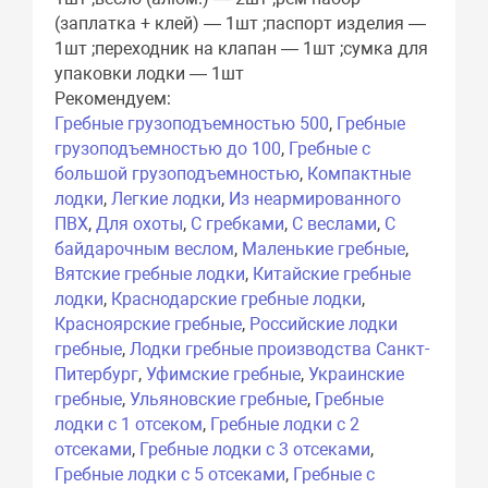
(заплатка + клей) — 1шт ;паспорт изделия —
1шт ;переходник на клапан — 1шт ;сумка для
упаковки лодки — 1шт
Рекомендуем:
Гребные грузоподъемностью 500
,
Гребные
грузоподъемностью до 100
,
Гребные с
большой грузоподъемностью
,
Компактные
лодки
,
Легкие лодки
,
Из неармированного
ПВХ
,
Для охоты
,
С гребками
,
С веслами
,
С
байдарочным веслом
,
Маленькие гребные
,
Вятские гребные лодки
,
Китайские гребные
лодки
,
Краснодарские гребные лодки
,
Красноярские гребные
,
Российские лодки
гребные
,
Лодки гребные производства Санкт-
Питербург
,
Уфимские гребные
,
Украинские
гребные
,
Ульяновские гребные
,
Гребные
лодки с 1 отсеком
,
Гребные лодки с 2
отсеками
,
Гребные лодки с 3 отсеками
,
Гребные лодки с 5 отсеками
,
Гребные с