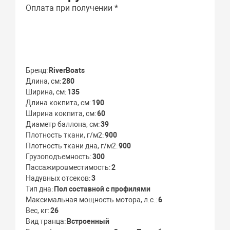
Оплата при получении *
Бренд
RiverBoats
Длина, см
280
Ширина, см
135
Длина кокпита, см
190
Ширина кокпита, см
60
Диаметр баллона, см
39
Плотность ткани, г/м2
900
Плотность ткани дна, г/м2
900
Грузоподъемность
300
Пассажировместимость
2
Надувных отсеков
3
Тип дна
Пол составной с профилями
Максимальная мощность мотора, л.с.
6
Вес, кг
26
Вид транца
Встроенный