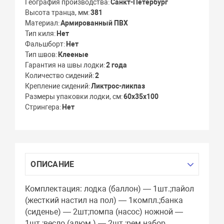
География производства
Санкт-Петербург
Высота транца, мм
381
Материал
Армированный ПВХ
Тип киля
Нет
Фальшборт
Нет
Тип швов
Клееные
Гарантия на швы лодки
2 года
Количество сидений
2
Крепление сидений
Ликтрос-ликпаз
Размеры упаковки лодки, см
60х35х100
Стрингера
Нет
ОПИСАНИЕ
Комплектация: лодка (баллон) — 1шт.;пайол
(жесткий настил на пол) — 1компл.;банка
(сиденье) — 2шт;помпа (насос) ножной —
1шт ;весло (алюм.) — 2шт ;рем набор