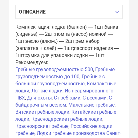
ОПИСАНИЕ
Комплектация: лодка (баллон) — 1шт;банка
(сиденье) — 2шт;помпа (насос) ножной —
1шт;весло (алюм.) — 2шт;рем набор
(заплатка + клей) — 1шт;паспорт изделия —
1шт;сумка для упаковки лодки — 1шт
Рекомендуем:
Гребные грузоподъемностью 500
,
Гребные
грузоподъемностью до 100
,
Гребные с
большой грузоподъемностью
,
Компактные
лодки
,
Легкие лодки
,
Из неармированного
ПВХ
,
Для охоты
,
С гребками
,
С веслами
,
С
байдарочным веслом
,
Маленькие гребные
,
Вятские гребные лодки
,
Китайские гребные
лодки
,
Краснодарские гребные лодки
,
Красноярские гребные
,
Российские лодки
гребные
,
Лодки гребные производства Санкт-