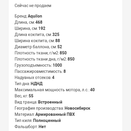
Сейчас не продаем
Бренд
Aquilon
Длина, см
468
Ширина, см
192
Длина кокпита, см
325
Ширина кокпита, см
88
Диаметр баллона, см
52
Плотность ткани, г/м2
850
Плотность ткани дна, г/м2
850
Грузоподъемность
1000
Пассажировместимость
8
Надувных отсеков
4
Тип дна
НДНД
Максимальная мощность мотора, л.с.
40
Вес, кг
55
Вид транца
Встроенный
География производства
Новосибирск
Материал
Армированный ПВХ
Тип киля
Полноценный
Фальшборт
Нет