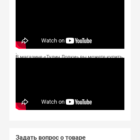
;
В магазине «Тулин Лодки» вы можете купить
Aquilon CB 460 в Астрахани с отличным
качеством изготовления и хорошей
прочностью. Цена Aquilon CB 460 указана на
нашем сайте. Если вы решили купить Aquilon
CB 460 в Астрахани, просто оформите заказ у
нас в интернет-магазине. Мы привезём вам
Aquilon CB 460 быстро и недорого.
Задать вопрос о товаре