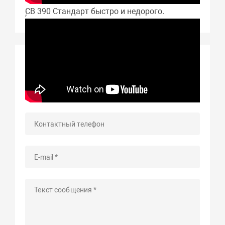
CB 390 Стандарт быстро и недорого.
;
Задать вопрос о товаре