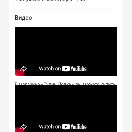
Видео
;
В магазине «Тулин Лодки» вы можете купить
Aquilon CB 390 Стандарт в Астрахани с
отличным качеством изготовления и
хорошей прочностью. Цена Aquilon CB 390
Стандарт указана на нашем сайте. Если вы
решили купить Aquilon CB 390 Стандарт в
Астрахани, просто оформите заказ у нас в
интернет-магазине. Мы привезём вам Aquilon