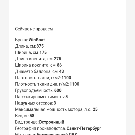
Сейчас не продаем
Бренд
WinBoat
Длина, см
375
Ширина, см
175
Длина кокпита, см
275
Ширина кокпита, см
86
Диаметр баллона, см
43
Плотность ткани, г/м2
1100
Плотность ткани дна, г/м2
1100
Грузоподъемность
600
Пассажировместимость
5
Надувных отсеков
3
Максимальная мощность мотора, л.с.
25
Вес, кг
58
Вид транца
Встроенный
География производства
Санкт-Петербург
Материал
Армированный ПВХ