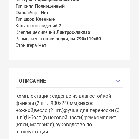
Тип киля
Полноценный
Фальшборт
Нет
Тип швов
Клееные
Количество сидений
2
Крепление сидений
Ликтрос-ликпаз
Размеры упаковки лодки, см
290х110х60
Стрингера
Нет
ОПИСАНИЕ
Комплектация: cиденье из влагостойкой
фанеры (2 шт., 930х240мм);насос
ножной;весло (2 шт.);ручка для переноски (3
шт.);U-болт (в носовой части);ремкомплект
(клей, материал);руководство по
эксплуатации