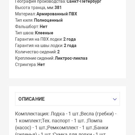
География производства
Санкт-Петербург
Высота транца, мм
381
Материал
Армированный ПВХ
Тип киля
Полноценный
Фальшборт
Нет
Тип швов
Клееные
Гарантия на ПВХ лодки
2 года
Гарантия на швы лодки
2 года
Количество сидений
2
Крепление сидений
Ликтрос-ликпаз
Стрингера
Нет
ОПИСАНИЕ
Комплектация: Лодка - 1 шт.;Весла (гребки) -
1 комплект;Тех. паспорт - 1 шт. ;Помпа
(насос) - 1 шт.;Ремкомплект - 1 шт.;Банки
(сиденья) - 1 шт.;Сумка для лодки - 1 шт.