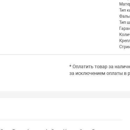
Мате
Тип к
Фаль
Тип 
Гара
Коли
Креп
Стри
* Оплатить товар за налич
за исключением оплаты в р