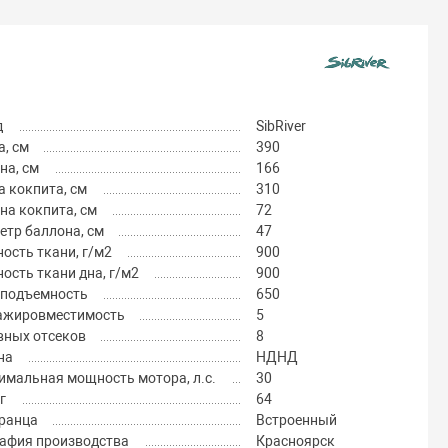
д
SibRiver
, см
390
на, см
166
 кокпита, см
310
на кокпита, см
72
тр баллона, см
47
ость ткани, г/м2
900
ость ткани дна, г/м2
900
оподъемность
650
ажировместимость
5
вных отсеков
8
на
НДНД
имальная мощность мотора, л.с.
30
г
64
транца
Встроенный
рафия производства
Красноярск