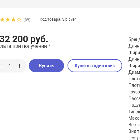
Код товара: SibRiver
(59)
32 200 руб.
Брен
лата при получении *
Длина
Шири
Длина
Купить
Купить в один клик
Шири
Диаме
Плотн
Плотн
Груз
Пасс
Наду
Тип д
Макс
Вес, к
Вид 
Геог