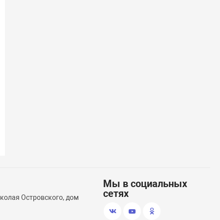
(58)
Транцевые колеса откидные
Насос электр
Мы в социальных
сетях
иколая Островского, дом