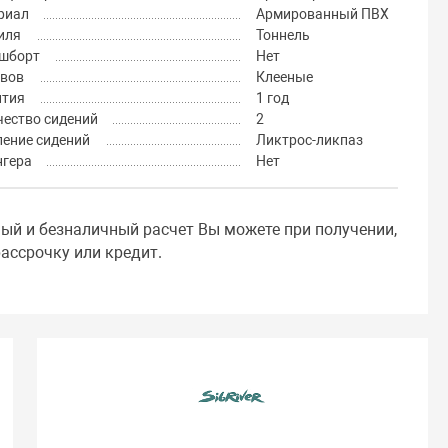
риал
Армированный ПВХ
иля
Тоннель
шборт
Нет
швов
Клееные
нтия
1 год
чество сидений
2
ление сидений
Ликтрос-ликпаз
нгера
Нет
ный и безналичный расчет Вы можете при получении,
ассрочку или кредит.