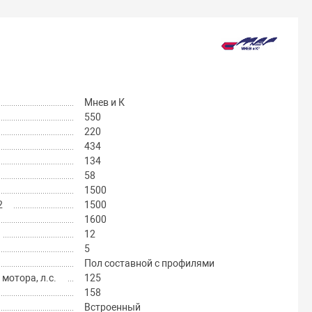
Мнев и К
550
220
434
134
58
1500
2
1500
1600
12
5
Пол составной с профилями
отора, л.с.
125
158
Встроенный